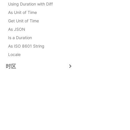
Using Duration with Diff
As Unit of Time
Get Unit of Time
As JSON
Is a Duration
As ISO 8601 String
Locale
时区
Community