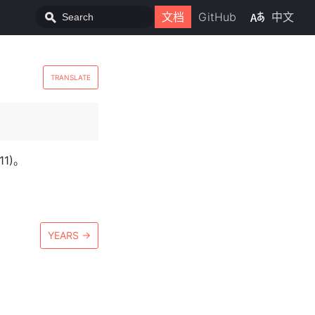
文档
GitHub
中文
TRANSLATE
1)。
YEARS
→