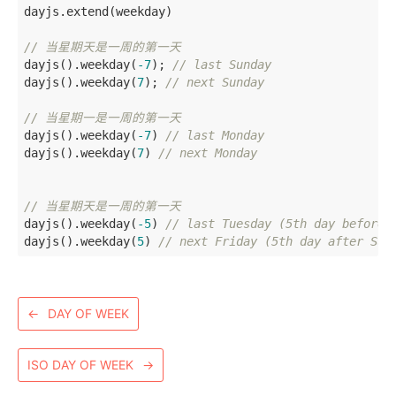
dayjs.extend(weekday)

// 当星期天是一周的第一天
dayjs().weekday(
-7
); 
// last Sunday
dayjs().weekday(
7
); 
// next Sunday
// 当星期一是一周的第一天
dayjs().weekday(
-7
) 
// last Monday
dayjs().weekday(
7
) 
// next Monday
// 当星期天是一周的第一天
dayjs().weekday(
-5
) 
// last Tuesday (5th day before 
dayjs().weekday(
5
) 
// next Friday (5th day after Sun
←
DAY OF WEEK
ISO DAY OF WEEK
→