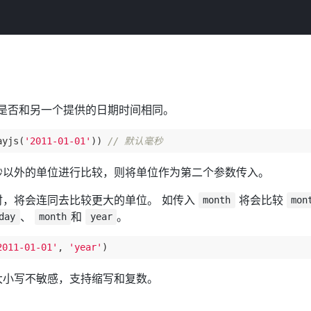
 对象是否和另一个提供的日期时间相同。
ayjs(
'2011-01-01'
)) 
// 默认毫秒
秒以外的单位进行比较，则将单位作为第二个参数传入。
时，将会连同去比较更大的单位。 如传入
将会比较
month
mon
、
和
。
day
month
year
2011-01-01'
, 
'year'
大小写不敏感，支持缩写和复数。