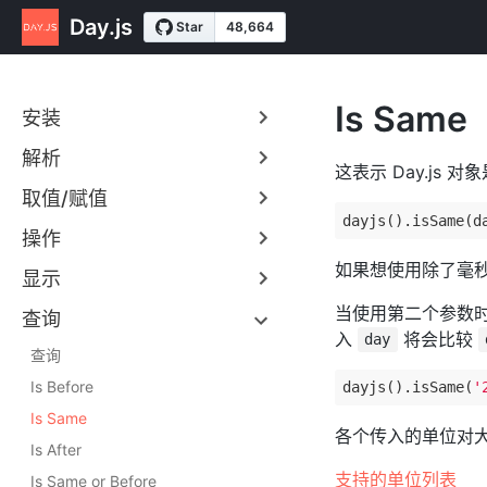
Day.js
Is Same
安装
解析
这表示 Day.js
取值/赋值
dayjs().isSame(d
操作
如果想使用除了毫
显示
当使用第二个参数
查询
入
将会比较
day
查询
Is Before
dayjs().isSame(
'
Is Same
各个传入的单位对
Is After
支持的单位列表
Is Same or Before