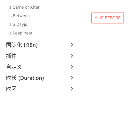
Is Same or After
Is Between
←
IS BEFORE
Is a Dayjs
Is Leap Year
国际化 (i18n)
插件
自定义
时长 (Duration)
时区