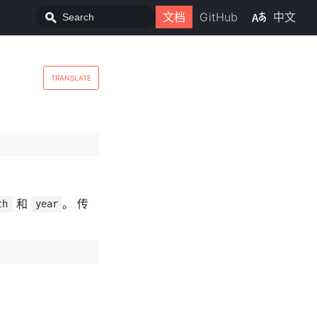
文档
GitHub
中文
TRANSLATE
和
。 传
th
year