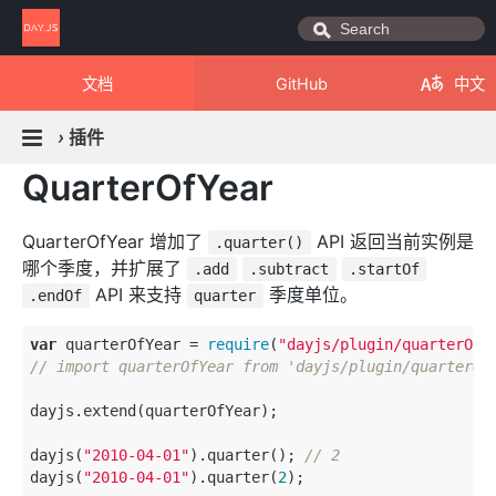
文档
GitHub
中文
›
插件
QuarterOfYear
QuarterOfYear 增加了
API 返回当前实例是
.quarter()
哪个季度，并扩展了
.add
.subtract
.startOf
API 来支持
季度单位。
.endOf
quarter
var
 quarterOfYear = 
require
(
"dayjs/plugin/quarterOfY
// import quarterOfYear from 'dayjs/plugin/quarterOf
dayjs.extend(quarterOfYear);

dayjs(
"2010-04-01"
).quarter(); 
// 2
dayjs(
"2010-04-01"
).quarter(
2