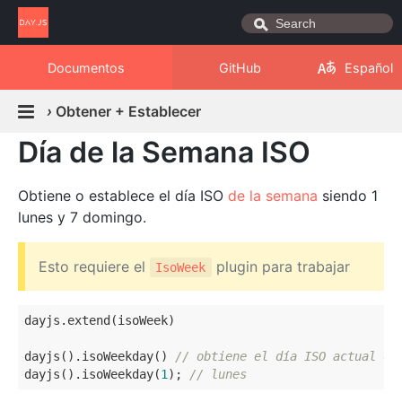
Documentos
GitHub
Español
›
Obtener + Establecer
Día de la Semana ISO
Obtiene o establece el día ISO
de la semana
siendo 1
lunes y 7 domingo.
Esto requiere el
plugin para trabajar
IsoWeek
dayjs.extend(isoWeek)

dayjs().isoWeekday() 
// obtiene el día ISO actual de
dayjs().isoWeekday(
1
); 
// lunes