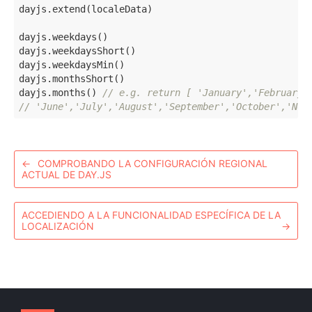
dayjs.extend(localeData)

dayjs.weekdays()

dayjs.weekdaysShort()

dayjs.weekdaysMin()

dayjs.monthsShort()

dayjs.months() 
// e.g. return [ 'January','February'
// 'June','July','August','September','October','Nov
←
COMPROBANDO LA CONFIGURACIÓN REGIONAL
ACTUAL DE DAY.JS
ACCEDIENDO A LA FUNCIONALIDAD ESPECÍFICA DE LA
LOCALIZACIÓN
→