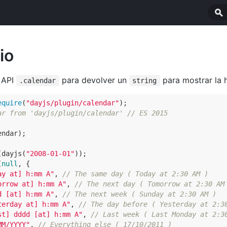
io
 API
para devolver un
para mostrar la h
.calendar
string
equire
(
"dayjs/plugin/calendar"
ar from 'dayjs/plugin/calendar' // ES 2015
ndar);

(dayjs(
"2008-01-01"
));

(
null
, {

ay at] h:mm A"
, 
// The same day ( Today at 2:30 AM )
orrow at] h:mm A"
, 
// The next day ( Tomorrow at 2:30 AM
d [at] h:mm A"
, 
// The next week ( Sunday at 2:30 AM )
terday at] h:mm A"
, 
// The day before ( Yesterday at 2:3
st] dddd [at] h:mm A"
, 
// Last week ( Last Monday at 2:3
MM/YYYY"
, 
// Everything else ( 17/10/2011 )