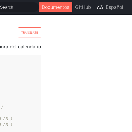
Documentos
GitHub
Español
TRANSLATE
ora del calendario
 )
0 AM )
0 AM )