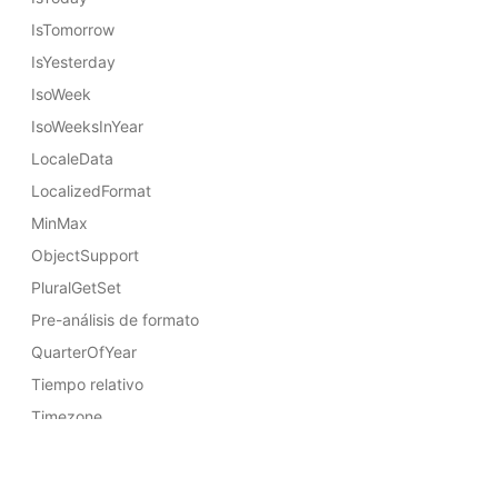
IsTomorrow
IsYesterday
IsoWeek
IsoWeeksInYear
LocaleData
LocalizedFormat
MinMax
ObjectSupport
PluralGetSet
Pre-análisis de formato
QuarterOfYear
Tiempo relativo
Timezone
ToArray
Community
ToObject