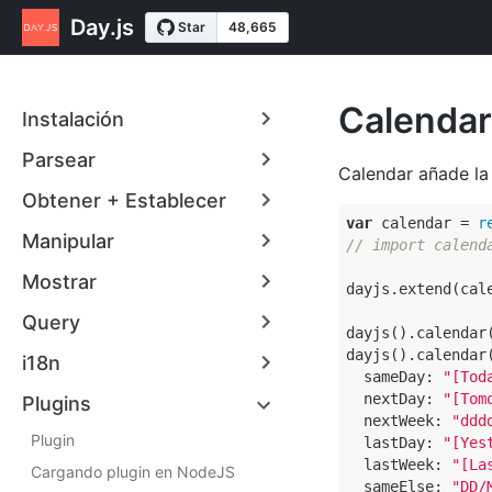
Day.js
Calendar
Instalación
Parsear
Calendar añade la
Obtener + Establecer
var
 calendar = 
r
Manipular
// import calend
Mostrar
dayjs.extend(cale
Query
dayjs().calendar
dayjs().calendar
i18n
sameDay
: 
"[Tod
nextDay
: 
"[Tom
Plugins
nextWeek
: 
"ddd
Plugin
lastDay
: 
"[Yes
lastWeek
: 
"[La
Cargando plugin en NodeJS
sameElse
: 
"DD/