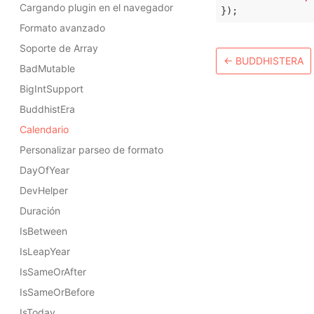
Cargando plugin en el navegador
Formato avanzado
Soporte de Array
←
BUDDHISTERA
BadMutable
BigIntSupport
BuddhistEra
Calendario
Personalizar parseo de formato
DayOfYear
DevHelper
Duración
IsBetween
IsLeapYear
IsSameOrAfter
IsSameOrBefore
IsToday