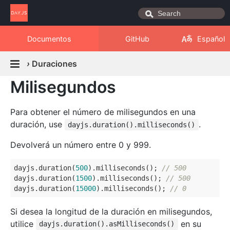
Documentos
GitHub
Español
›
Duraciones
Milisegundos
Para obtener el número de milisegundos en una
duración, use
.
dayjs.duration().milliseconds()
Devolverá un número entre 0 y 999.
dayjs.duration(
500
).milliseconds(); 
// 500
dayjs.duration(
1500
).milliseconds(); 
// 500
dayjs.duration(
15000
).milliseconds(); 
// 0
Si desea la longitud de la duración en milisegundos,
utilice
en su
dayjs.duration().asMilliseconds()