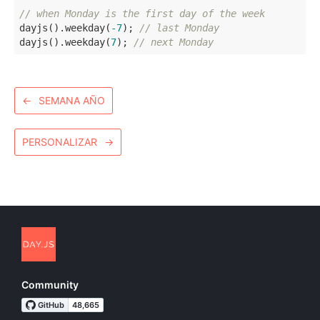
// when Monday is the first day of the week
dayjs().weekday(
-7
); 
// last Monday
dayjs().weekday(
7
); 
// next Monday
←
SEMANA AÑO
PERSONALIZAR
→
Community