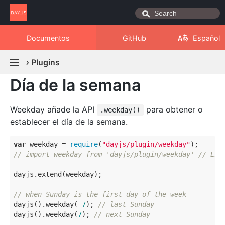
Documentos
GitHub
Español
›
Plugins
Día de la semana
Weekday añade la API
para obtener o
.weekday()
establecer el día de la semana.
var
 weekday = 
require
(
"dayjs/plugin/weekday"
// import weekday from 'dayjs/plugin/weekday' // ES 
dayjs.extend(weekday);

// when Sunday is the first day of the week
dayjs().weekday(
-7
); 
// last Sunday
dayjs().weekday(
7
); 
// next Sunday