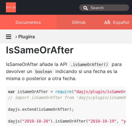
Documentos
GitHub
Español
›
Plugins
IsSameOrAfter
IsSameOrAfter añade la API
para
.isSameOrAfter()
devolver un
indicando si una fecha es la
boolean
misma o posterior a otra fecha.
var
 isSameOrAfter = 
require
(
"dayjs/plugin/isSameOrAf
// import isSameOrAfter from 'dayjs/plugin/isSameOrA
dayjs.extend(isSameOrAfter);

dayjs(
"2010-10-20"
).isSameOrAfter(
"2010-10-19"
, 
"yea