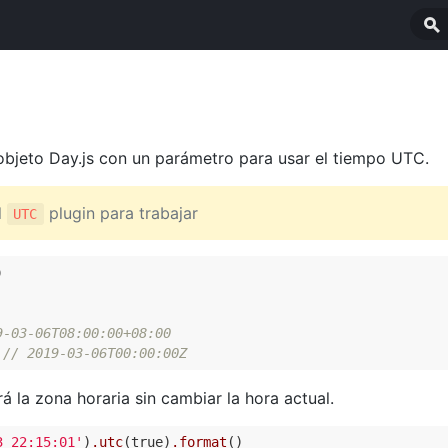
objeto Day.js con un parámetro para usar el tiempo UTC.
l
plugin para trabajar
UTC


9-03-06T08:00:00+08:00
 
// 2019-03-06T00:00:00Z
á la zona horaria sin cambiar la hora actual.
3 22:15:01'
)
.utc
(true)
.format