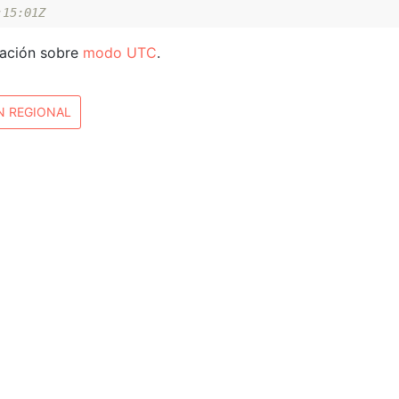
:15:01Z
mación sobre
modo UTC
.
N REGIONAL