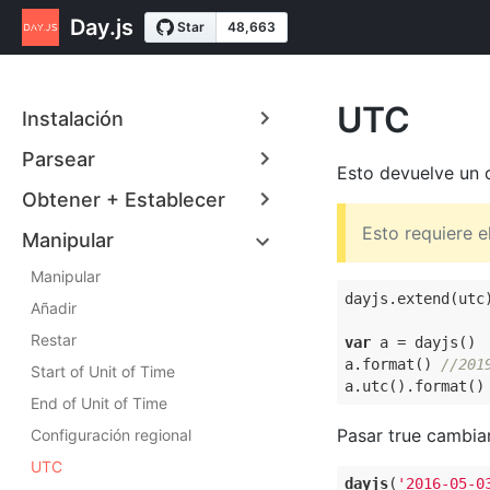
Day.js
UTC
Instalación
Parsear
Esto devuelve un 
Obtener + Establecer
Esto requiere e
Manipular
Manipular
dayjs.extend(utc)
Añadir
Restar
var
 a = dayjs()

a.format() 
//201
Start of Unit of Time
a.utc().format()
End of Unit of Time
Pasar true cambiar
Configuración regional
UTC
dayjs
(
'2016-05-0