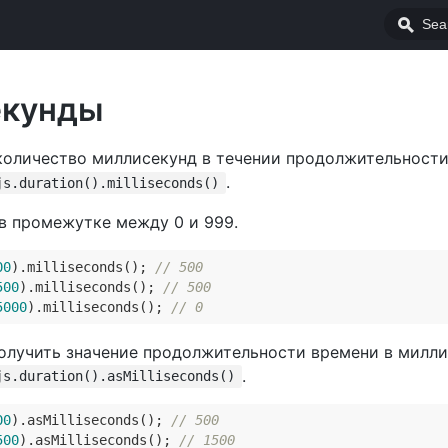
екунды
количество миллисекунд в течении продолжительности
.
js.duration().milliseconds()
 в промежутке между 0 и 999.
00
).milliseconds(); 
// 500
500
).milliseconds(); 
// 500
5000
).milliseconds(); 
// 0
получить значение продолжительности времени в милли
.
js.duration().asMilliseconds()
00
).asMilliseconds(); 
// 500
500
).asMilliseconds(); 
// 1500