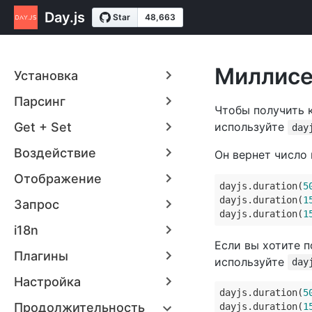
Day.js
Миллис
Установка
Парсинг
Чтобы получить 
Get + Set
используйте
day
Воздействие
Он вернет число
Отображение
dayjs.duration(
5
dayjs.duration(
1
Запрос
dayjs.duration(
1
i18n
Если вы хотите 
Плагины
используйте
day
Настройка
dayjs.duration(
5
Продолжительность
dayjs.duration(
1