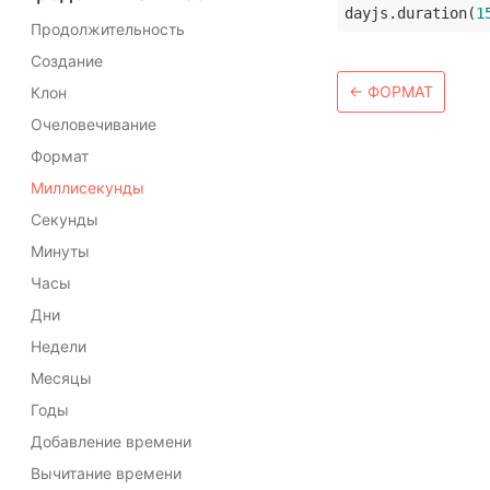
dayjs.duration(
1
Продолжительность
Создание
←
ФОРМАТ
Клон
Очеловечивание
Формат
Миллисекунды
Секунды
Минуты
Часы
Дни
Недели
Месяцы
Годы
Добавление времени
Вычитание времени