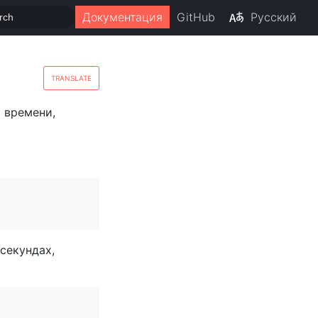
Документация
GitHub
Русский
TRANSLATE
 времени,
секундах,