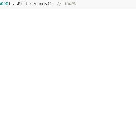
5000
).asMilliseconds(); 
// 15000