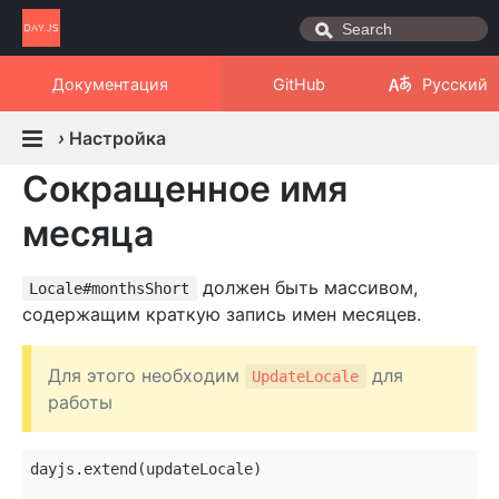
Документация
GitHub
Русский
›
Настройка
Сокращенное имя
месяца
должен быть массивом,
Locale#monthsShort
содержащим краткую запись имен месяцев.
Для этого необходим
для
UpdateLocale
работы
dayjs.extend(updateLocale)
