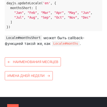
dayjs.updateLocale(
'en'
, {

monthsShort
: [

"Jan"
, 
"Feb"
, 
"Mar"
, 
"Apr"
, 
"May"
, 
"Jun"
,

"Jul"
, 
"Aug"
, 
"Sep"
, 
"Oct"
, 
"Nov"
, 
"Dec"
  ]

может быть callback-
Locale#monthsShort
функцией такой же, как
.
Locale#months
←
НАИМЕНОВАНИЯ МЕСЯЦЕВ
ИМЕНА ДНЕЙ НЕДЕЛИ
→