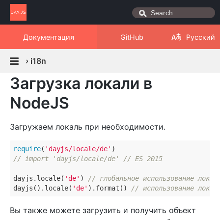
Документация
GitHub
Русский
›
i18n
Загрузка локали в
NodeJS
Загружаем локаль при необходимости.
require
(
'dayjs/locale/de'
// import 'dayjs/locale/de' // ES 2015 
dayjs.locale(
'de'
) 
// глобальное использование локал
dayjs().locale(
'de'
).format() 
// использование локал
Вы также можете загрузить и получить объект