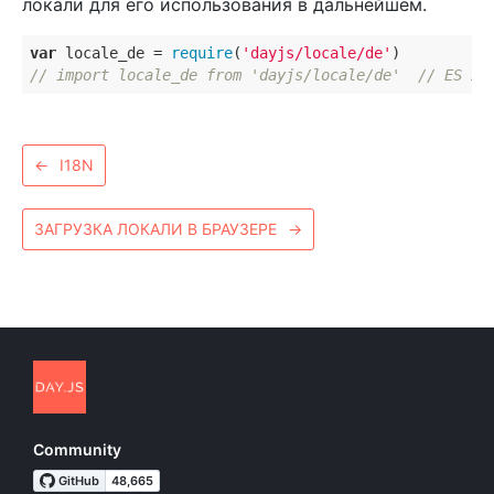
локали для его использования в дальнейшем.
var
 locale_de = 
require
(
'dayjs/locale/de'
// import locale_de from 'dayjs/locale/de'  // ES 20
←
I18N
ЗАГРУЗКА ЛОКАЛИ В БРАУЗЕРЕ
→
Community