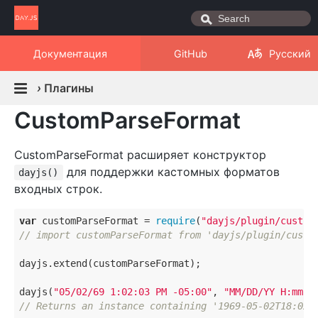
Документация
GitHub
Русский
›
Плагины
CustomParseFormat
CustomParseFormat расширяет конструктор
для поддержки кастомных форматов
dayjs()
входных строк.
var
 customParseFormat = 
require
(
"dayjs/plugin/custom
// import customParseFormat from 'dayjs/plugin/custo
dayjs.extend(customParseFormat);

dayjs(
"05/02/69 1:02:03 PM -05:00"
, 
"MM/DD/YY H:mm:s
// Returns an instance containing '1969-05-02T18:02: