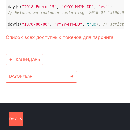
dayjs(
"2018 Enero 15"
, 
"YYYY MMMM DD"
, 
"es"
// Returns an instance containing '2018-01-15T00:00:
dayjs(
"1970-00-00"
, 
"YYYY-MM-DD"
, 
true
); 
// strict p
Список всех доступных токенов для парсинга
←
КАЛЕНДАРЬ
DAYOFYEAR
→