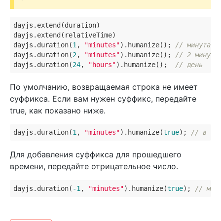
dayjs.extend(duration)

dayjs.extend(relativeTime)

dayjs.duration(
1
, 
"minutes"
).humanize(); 
// минута
dayjs.duration(
2
, 
"minutes"
).humanize(); 
// 2 минуты
dayjs.duration(
24
, 
"hours"
).humanize();  
// день
По умолчанию, возвращаемая строка не имеет
суффикса. Если вам нужен суффикс, передайте
true, как показано ниже.
dayjs.duration(
1
, 
"minutes"
).humanize(
true
); 
// в те
Для добавления суффикса для прошедшего
времени, передайте отрицательное число.
dayjs.duration(
-1
, 
"minutes"
).humanize(
true
); 
// мин