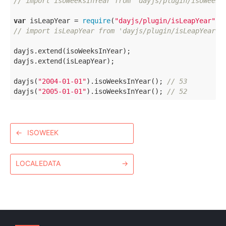
// import isoWeeksInYear from 'dayjs/plugin/isoWeeks
var
 isLeapYear = 
require
(
"dayjs/plugin/isLeapYear"
);
// import isLeapYear from 'dayjs/plugin/isLeapYear' 
dayjs.extend(isoWeeksInYear);

dayjs.extend(isLeapYear);

dayjs(
"2004-01-01"
).isoWeeksInYear(); 
// 53
dayjs(
"2005-01-01"
).isoWeeksInYear(); 
// 52
←
ISOWEEK
LOCALEDATA
→