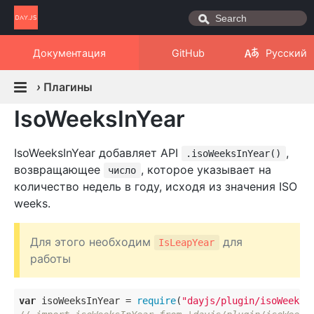
Документация
GitHub
Русский
›
Плагины
IsoWeeksInYear
IsoWeeksInYear добавляет API
,
.isoWeeksInYear()
возвращающее
, которое указывает на
число
количество недель в году, исходя из значения ISO
weeks.
Для этого необходим
для
IsLeapYear
работы
var
 isoWeeksInYear = 
require
(
"dayjs/plugin/isoWeeksI