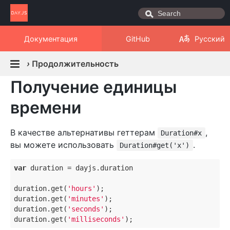
Документация
GitHub
Русский
›
Продолжительность
Получение единицы
времени
В качестве альтернативы геттерам
,
Duration#x
вы можете использовать
.
Duration#get('x')
var
 duration = dayjs.duration

duration.get(
'hours'
);

duration.get(
'minutes'
);

duration.get(
'seconds'
);

duration.get(
'milliseconds'