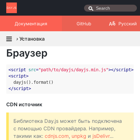
Документация
GitHub
Русский
›
Установка
Браузер
<
script
src
=
"path/to/dayjs/dayjs.min.js"
>
</
script
>
<
script
>
</
script
>
CDN источник
Библиотека Day.js может быть подключена
с помощью CDN провайдера. Например,
такими как:
cdnjs.com
,
unpkg
и
jsDelivr
...