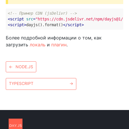
<!-- Пример CDN (jsDelivr) -->
<
script
src
=
"https://cdn.jsdelivr.net/npm/dayjs@1/da
<
script
>
dayjs().format()
</
script
>
Более подробной информации о том, как
загрузить
локаль
и
плагин
.
←
NODE.JS
TYPESCRIPT
→